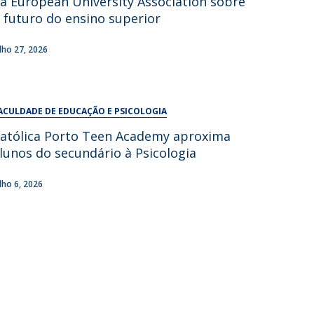
a European University Association sobre
UDIP
 futuro do ensino superior
Segurança e Emergência
ulho 27, 2026
ontactos
ACULDADE DE EDUCAÇÃO E PSICOLOGIA
atólica Porto Teen Academy aproxima
lunos do secundário à Psicologia
ulho 6, 2026