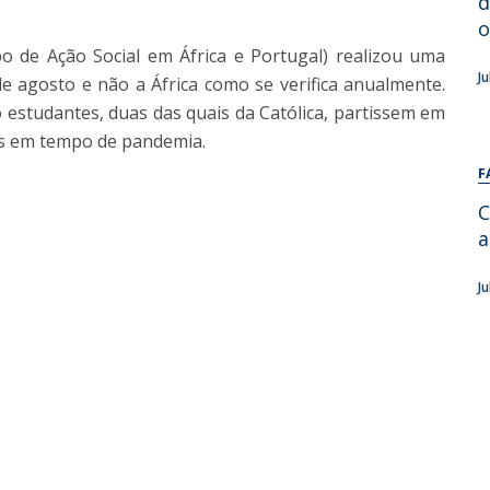
d
Alumni
Educação
o
o de Ação Social em África e Portugal) realizou uma
t
Associação de Antigos Alunos de Psicologia
J
e agosto e não a África como se verifica anualmente.
C
o estudantes, duas das quais da Católica, partissem em
ças em tempo de pandemia.
F
C
a
J