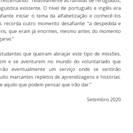
crescentando “relativamente às famílias de refugiados,
guística existente. O nível de português e inglês era
iante iniciar o tema da alfabetização e conhecê-los
ês recorda outro momento desafiante: “a despedida e
ovens, que eram já enormes, mesmo antes do momento
arve.”
tudantes que queiram abraçar este tipo de missões,
squem e se aventurem no mundo do voluntariado que
arão eventualmente um serviço onde se sentirão
to marcantes repletos de aprendizagens e histórias.
 aquilo que podem pensar que irão dar.”
Setembro 2020