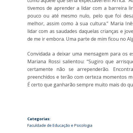
como aquele que seria expectável em África.” A
tivemos de aprender a lidar com a barreira lin
pouco ou até mesmo nulo, pelo que foi desaf
melhor, assim como à sua cultura.” Maria In
lidar com as saudades daquelas crianças e j
de me ir embora. Uma parte de mim ficou no Alg
Convidada a deixar uma mensagem para os es
Mariana Rossi salientou: “Sugiro que arri
certamente não se arrependerão. Encontr
preenchidos e terão com certeza momentos mui
É certo que ganharão sempre muito mais do que
Categorias:
Faculdade de Educação e Psicologia