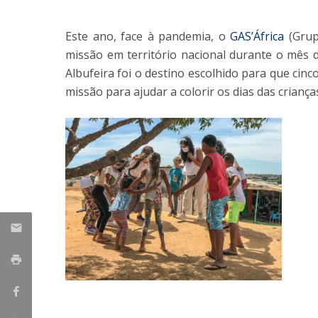
Iniciativas Nacionais
Este ano, face à pandemia, o
GAS’África
(Grup
Research Centre for Human Developmen
| CEDH
missão em território nacional durante o mês d
Albufeira foi o destino escolhido para que cinc
Human Neurobehavioral Laboratory |
missão para ajudar a colorir os dias das crian
HNL