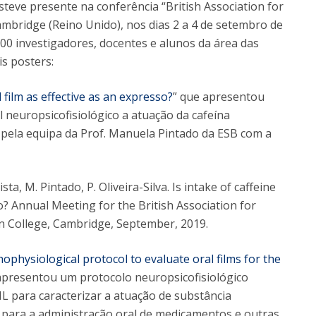
steve presente na conferência “British Association for
mbridge (Reino Unido), nos dias 2 a 4 de setembro de
00 investigadores, docentes e alunos da área das
s posters:
l film as effective as an expresso?
” que apresentou
 neuropsicofisiológico a atuação da cafeína
 pela equipa da Prof. Manuela Pintado da ESB com a
sta, M. Pintado, P. Oliveira-Silva. Is intake of caffeine
so? Annual Meeting for the British Association for
n College, Cambridge, September, 2019.
physiological protocol to evaluate oral films for the
apresentou um protocolo neuropsicofisiológico
L para caracterizar a atuação de substância
 para a administração oral de medicamentos e outras