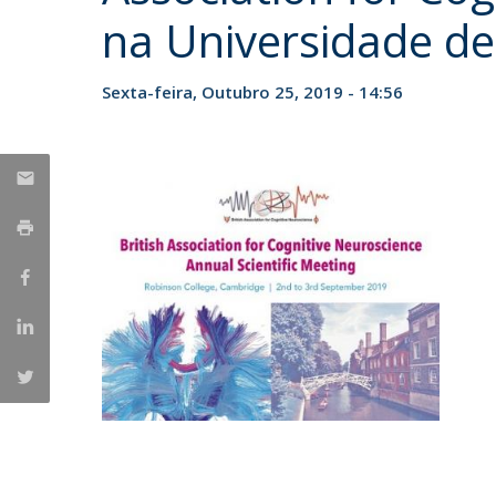
na Universidade d
Iniciativas Nacionais
Research Centre for Human Developmen
| CEDH
Sexta-feira, Outubro 25, 2019 - 14:56
Human Neurobehavioral Laboratory |
HNL