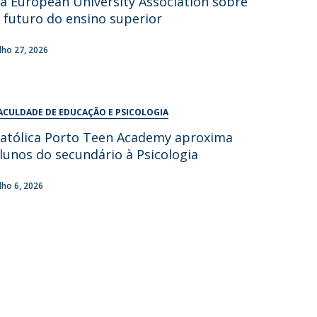
a European University Association sobre
UDIP
 futuro do ensino superior
Segurança e Emergência
ulho 27, 2026
ontactos
ACULDADE DE EDUCAÇÃO E PSICOLOGIA
atólica Porto Teen Academy aproxima
lunos do secundário à Psicologia
ulho 6, 2026