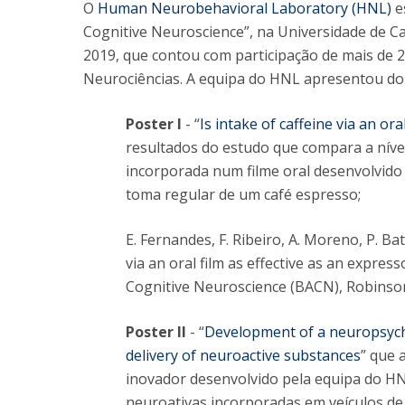
O
Human Neurobehavioral Laboratory (HNL)
e
Cognitive Neuroscience”, na Universidade de Ca
2019, que contou com participação de mais de 2
Neurociências. A equipa do HNL apresentou doi
Poster I
- “
Is intake of caffeine via an ora
resultados do estudo que compara a nível
incorporada num filme oral desenvolvido
toma regular de um café espresso;
E. Fernandes, F. Ribeiro, A. Moreno, P. Bati
via an oral film as effective as an expres
Cognitive Neuroscience (BACN), Robinso
Poster II
- “
Development of a neuropsycho
delivery of neuroactive substances
” que 
inovador desenvolvido pela equipa do HN
neuroativas incorporadas em veículos de