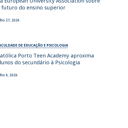
a European University Association sobre
UDIP
 futuro do ensino superior
Segurança e Emergência
ulho 27, 2026
ontactos
ACULDADE DE EDUCAÇÃO E PSICOLOGIA
atólica Porto Teen Academy aproxima
lunos do secundário à Psicologia
ulho 6, 2026