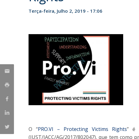
Iniciativas Nacionais
Terça-feira, Julho 2, 2019 - 17:06
Research Centre for Human Developmen
| CEDH
Human Neurobehavioral Laboratory |
HNL
O “
PRO.VI – Protecting Victims Rights
” é 
(JUST/JACC/AG/2017/802047), que tem como pri