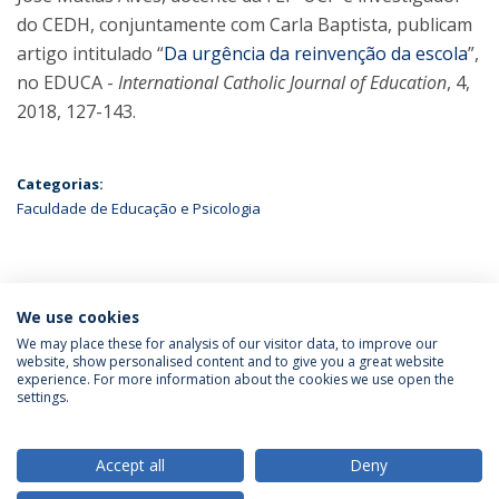
do CEDH, conjuntamente com Carla Baptista, publicam
artigo intitulado “
Da urgência da reinvenção da escola
”,
no EDUCA -
International Catholic Journal of Education
, 4,
2018, 127-143.
Categorias:
Faculdade de Educação e Psicologia
ÚLTIMAS NOTÍCIAS
We use cookies
We may place these for analysis of our visitor data, to improve our
website, show personalised content and to give you a great website
experience. For more information about the cookies we use open the
Política de Privacidade
Termos & Condições
settings.
Direitos do Titular dos Dados
Accept all
Deny