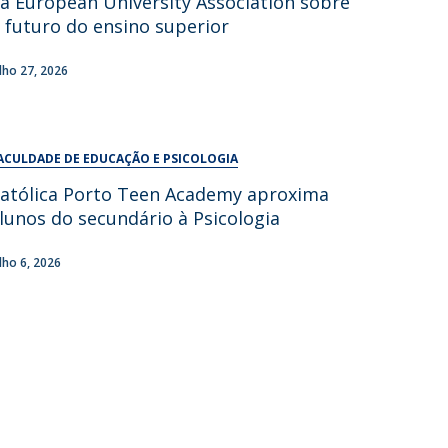
a European University Association sobre
UDIP
 futuro do ensino superior
Segurança e Emergência
ulho 27, 2026
ontactos
ACULDADE DE EDUCAÇÃO E PSICOLOGIA
atólica Porto Teen Academy aproxima
lunos do secundário à Psicologia
ulho 6, 2026