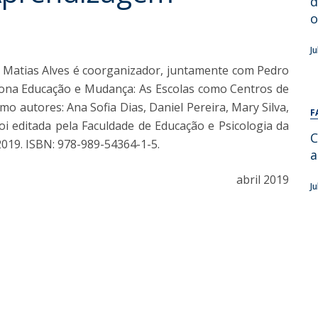
d
Alumni
Educação
o
t
Associação de Antigos Alunos de Psicologia
J
C
é Matias Alves é coorganizador, juntamente com Pedro
celona Educação e Mudança: As Escolas como Centros de
 autores: Ana Sofia Dias, Daniel Pereira, Mary Silva,
F
oi editada pela Faculdade de Educação e Psicologia da
C
2019. ISBN: 978-989-54364-1-5.
a
abril 2019
J