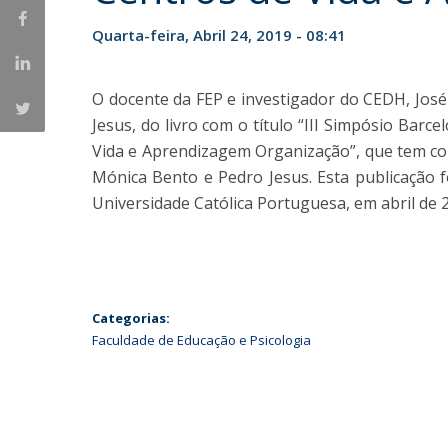
Iniciativas Nacionais
Quarta-feira, Abril 24, 2019 - 08:41
Research Centre for Human Developmen
| CEDH
O docente da FEP e investigador do CEDH, Jos
Human Neurobehavioral Laboratory |
Jesus, do livro com o título “III Simpósio Bar
HNL
Vida e Aprendizagem Organização”, que tem como
Mónica Bento e Pedro Jesus. Esta publicação f
Universidade Católica Portuguesa, em abril de 
Categorias:
Faculdade de Educação e Psicologia