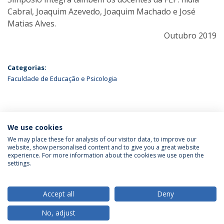
Cabral, Joaquim Azevedo, Joaquim Machado e José
Matias Alves.
Outubro 2019
Categorias:
Faculdade de Educação e Psicologia
ÚLTIMAS NOTÍCIAS
We use cookies
We may place these for analysis of our visitor data, to improve our
website, show personalised content and to give you a great website
experience. For more information about the cookies we use open the
Política de Privacidade
Termos & Condições
settings.
Direitos do Titular dos Dados
Accept all
Deny
No, adjust
© 2026 Universidade Católica Portuguesa