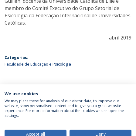
Guillen, docente da Universidade Católica de Lille e
membro do Comité Executivo do Grupo Setorial de
Psicologia da Federação Internacional de Universidades
Católicas.
abril 2019
Categorias:
Faculdade de Educação e Psicologia
ÚLTIMAS NOTÍCIAS
We use cookies
We may place these for analysis of our visitor data, to improve our
website, show personalised content and to give you a great website
experience. For more information about the cookies we use open the
Política de Privacidade
Termos & Condições
settings.
Direitos do Titular dos Dados
Accept all
Deny