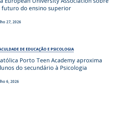
a European University Association sobre
UDIP
 futuro do ensino superior
Segurança e Emergência
ulho 27, 2026
ontactos
ACULDADE DE EDUCAÇÃO E PSICOLOGIA
atólica Porto Teen Academy aproxima
lunos do secundário à Psicologia
ulho 6, 2026