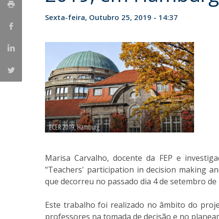
Iniciativas Nacionais
Sexta-feira, Outubro 25, 2019 - 14:37
Research Centre for Human Developmen
| CEDH
Human Neurobehavioral Laboratory |
HNL
Marisa Carvalho, docente da FEP e investi
"Teachers' participation in decision making an
que decorreu no passado dia 4 de setembro d
Este trabalho foi realizado no âmbito do proj
professores na tomada de decisão e no planeam