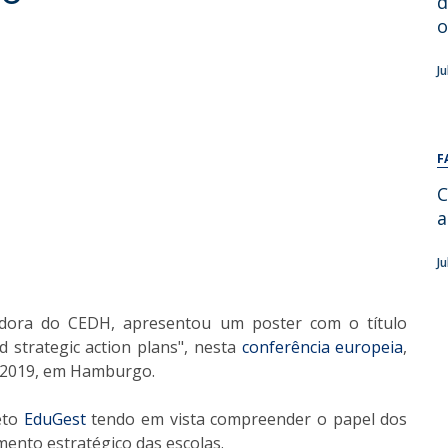
d
Alumni
Educação
o
t
Associação de Antigos Alunos de Psicologia
J
C
F
C
a
J
gadora do CEDH, apresentou um poster com o título
d strategic action plans", nesta
conferência europeia
,
e 2019, em Hamburgo.
eto
EduGest
tendo em vista compreender o papel dos
ento estratégico das escolas.