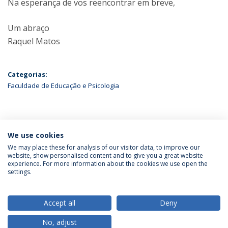
Na esperança de vos reencontrar em breve,
Um abraço
Raquel Matos
Categorias:
Faculdade de Educação e Psicologia
ÚLTIMAS NOTÍCIAS
We use cookies
We may place these for analysis of our visitor data, to improve our
website, show personalised content and to give you a great website
experience. For more information about the cookies we use open the
Política de Privacidade
Termos & Condições
settings.
Direitos do Titular dos Dados
Accept all
Deny
No, adjust