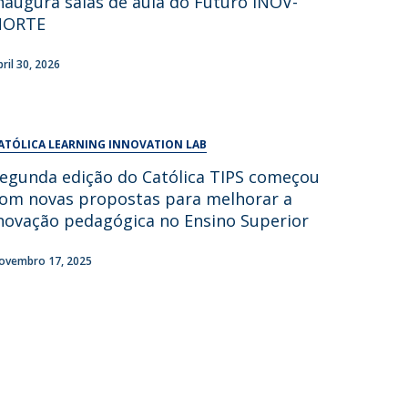
naugura salas de aula do Futuro INOV-
UDIP
NORTE
Segurança e Emergência
bril 30, 2026
ontactos
ATÓLICA LEARNING INNOVATION LAB
egunda edição do Católica TIPS começou
om novas propostas para melhorar a
novação pedagógica no Ensino Superior
ovembro 17, 2025