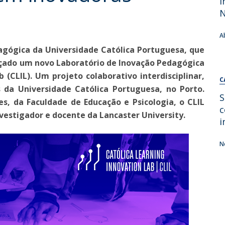
i
Alumni
Educação
t
Associação de Antigos Alunos de Psicologia
A
C
agógica da Universidade Católica Portuguesa, que
ançado um novo Laboratório de Inovação Pedagógica
 (CLIL). Um projeto colaborativo interdisciplinar,
C
 da Universidade Católica Portuguesa, no Porto.
S
s, da Faculdade de Educação e Psicologia, o CLIL
c
nvestigador e docente da Lancaster University.
i
N