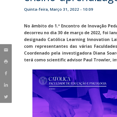
Iniciativas Nacionais
Quinta-feira, Março 31, 2022 - 10:09
Research Centre for Human Developmen
| CEDH
No âmbito do 1.º Encontro de Inovação Ped
Human Neurobehavioral Laboratory |
decorreu no dia 30 de março de 2022, foi l
HNL
designado Católica Learning Innovation Lab
com representantes das várias Faculdades
Coordenado pela investigadora Diana Soare
terá como scientific advisor Paul Trowler, i