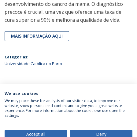
desenvolvimento do cancro da mama. O diagnóstico
precoce é crucial, uma vez que oferece uma taxa de
cura superior a 90% e melhora a qualidade de vida.
MAIS INFORMAÇÃO AQUI
Categorias:
Universidade Católica no Porto
ÚLTIMAS NOTÍCIAS
We use cookies
We may place these for analysis of our visitor data, to improve our
website, show personalised content and to give you a great website
experience. For more information about the cookies we use open the
Política de Privacidade
Termos & Condições
settings.
Direitos do Titular dos Dados
Accept all
Deny