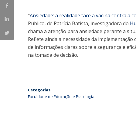
Iniciativas Nacionais
"
Ansiedade: a realidade face à vacina contra a c
Research Centre for Human Developmen
| CEDH
Público, de Patrícia Batista, investigadora do
Hu
chama a atenção para ansiedade perante a situ
Human Neurobehavioral Laboratory |
Reflete ainda a necessidade da implementação 
HNL
de informações claras sobre a segurança e eficá
na tomada de decisão.
Categorias:
Faculdade de Educação e Psicologia