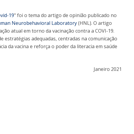
Alumni
Educação
ovid-19
" foi o tema do artigo de opinião publicado no
t
Associação de Antigos Alunos de Psicologia
man Neurobehavioral Laboratory
(HNL). O artigo
C
ação atual em torno da vacinação contra a COVI-19.
de estratégias adequadas, centradas na comunicação
cia da vacina e reforça o poder da literacia em saúde
Janeiro 2021