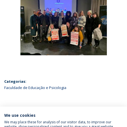
Categorias:
Faculdade de Educação e Psicologia
ÚLTIMAS NOTÍCIAS
We use cookies
We may place these for analysis of our visitor data, to improve our
website, show personalised content and to give you a great website