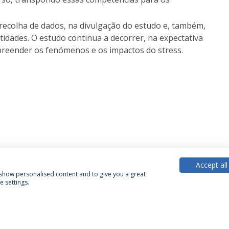
a recolha de dados, na divulgação do estudo e, também,
idades. O estudo continua a decorrer, na expectativa
reender os fenómenos e os impactos do stress.
Accept all
, show personalised content and to give you a great
 settings.
Política de Privacidade
Termos & Condições
Direitos do Titular dos Dados