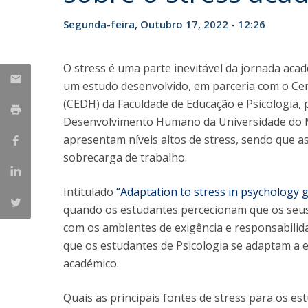
Iniciativas Nacionais
Segunda-feira, Outubro 17, 2022 - 12:26
Research Centre for Human Developmen
| CEDH
O stress é uma parte inevitável da jornada aca
Human Neurobehavioral Laboratory |
um estudo desenvolvido, em parceria com o C
HNL
(CEDH) da Faculdade de Educação e Psicologia, 
Desenvolvimento Humano da Universidade do M
apresentam níveis altos de stress, sendo que as
sobrecarga de trabalho.
Intitulado
“Adaptation to stress in psychology 
quando os estudantes percecionam que os seus r
com os ambientes de exigência e responsabili
que os estudantes de Psicologia se adaptam a e
académico.
Quais as principais fontes de stress para os e