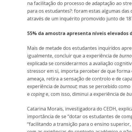
na facilitação do processo de adaptação ao str
para os estudantes?: foram estas algumas das 
através de um inquérito promovido junto de 187
55% da amostra apresenta níveis elevados d
Mais de metade dos estudantes inquiridos apres
igualmente, concluir que a experiência de
burno
explicada se considerarmos a avaliação cognitiva
stressor em si, importa perceber de que forma
ameaça, retira a sensação de controlo e de cap
experiência de
burnout
; mas se percebido como
e
coping
e, com isso, diminui a experiência de
bu
Catarina Morais, investigadora do CEDH, explic
importância de se “dotar os estudantes de comp
“facilitando a transição para o ensino superio
com as exigências do contexto académico e não