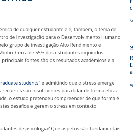
F
Alumni
Educação
c
t
Associação de Antigos Alunos de Psicologia
S
C
démica de qualquer estudante e é, também, o tema de
entro de Investigação para o Desenvolvimento Humano
pelo grupo de investigação Alto Rendimento e
S
inho. Cerca de 55% dos estudantes inquiridos
R
 principais fontes são os resultados académicos e a
E
a
graduate students”
e admitindo que o stress emerge
A
ecursos são insuficientes para lidar de forma eficaz
dade, o estudo pretendeu compreender de que forma é
stes desafios e gerem o stress em contexto
studantes de psicologia? Que aspetos são fundamentais