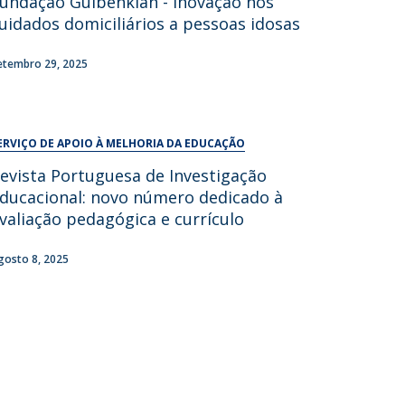
undação Gulbenkian - Inovação nos
UDIP
uidados domiciliários a pessoas idosas
Segurança e Emergência
etembro 29, 2025
ontactos
ERVIÇO DE APOIO À MELHORIA DA EDUCAÇÃO
evista Portuguesa de Investigação
ducacional: novo número dedicado à
valiação pedagógica e currículo
gosto 8, 2025