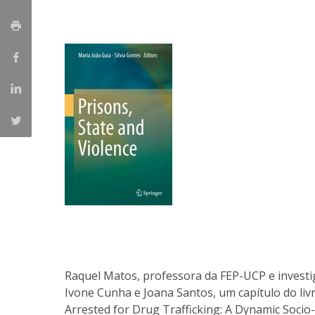
Iniciativas Nacionais
Research Centre for Human Developmen
| CEDH
Human Neurobehavioral Laboratory |
HNL
Raquel Matos, professora da FEP-UCP e invest
Ivone Cunha e Joana Santos, um capítulo do liv
Arrested for Drug Trafficking: A Dynamic Socio-P