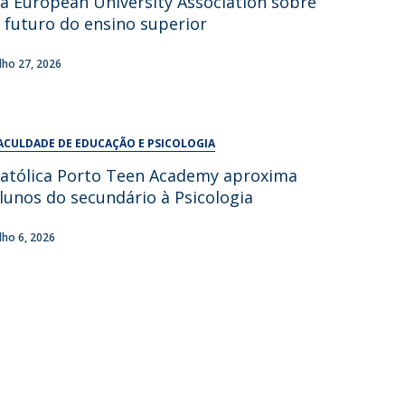
a European University Association sobre
UDIP
 futuro do ensino superior
Segurança e Emergência
ulho 27, 2026
ontactos
ACULDADE DE EDUCAÇÃO E PSICOLOGIA
atólica Porto Teen Academy aproxima
lunos do secundário à Psicologia
ulho 6, 2026