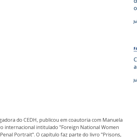
d
Alumni
Educação
o
t
Associação de Antigos Alunos de Psicologia
J
C
F
C
a
J
igadora do CEDH, publicou em coautoria com Manuela
ro internacional intitulado "Foreign National Women
enal Portrait". O capítulo faz parte do livro "Prisons,