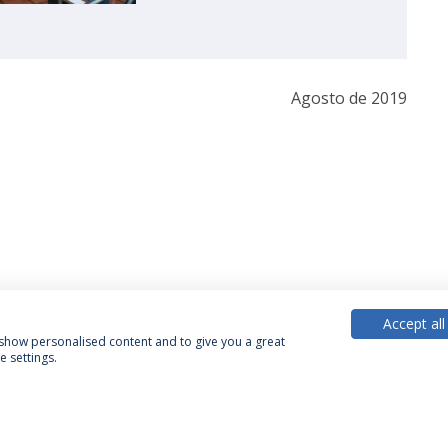
Agosto de 2019
Accept all
, show personalised content and to give you a great
 settings.
Política de Privacidade
Termos & Condições
Direitos do Titular dos Dados