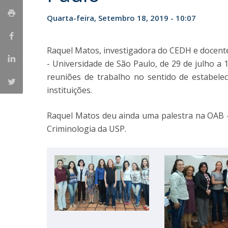
Iniciativas Nacionais
Quarta-feira, Setembro 18, 2019 - 10:07
Research Centre for Human Developmen
| CEDH
Raquel Matos, investigadora do CEDH e docente
Human Neurobehavioral Laboratory |
- Universidade de São Paulo, de 29 de julho a 1
HNL
reuniões de trabalho no sentido de estabelec
instituições.
Raquel Matos deu ainda uma palestra na OAB 
Criminologia da USP.