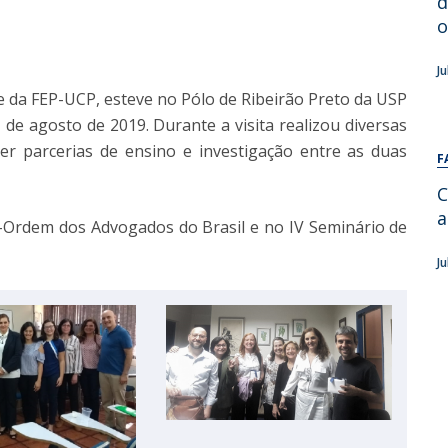
d
Alumni
Educação
o
t
Associação de Antigos Alunos de Psicologia
J
C
 da FEP-UCP, esteve no Pólo de Ribeirão Preto da USP
 de agosto de 2019. Durante a visita realizou diversas
er parcerias de ensino e investigação entre as duas
F
C
a
-Ordem dos Advogados do Brasil e no IV Seminário de
J