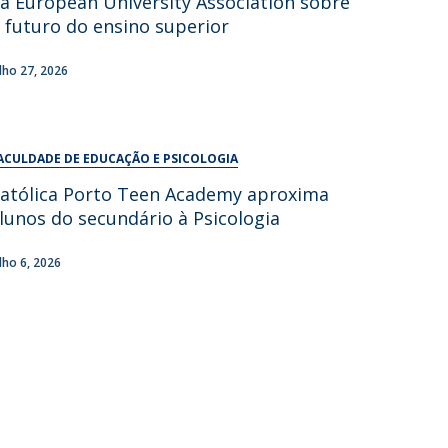
a European University Association sobre
UDIP
 futuro do ensino superior
Segurança e Emergência
ulho 27, 2026
ontactos
ACULDADE DE EDUCAÇÃO E PSICOLOGIA
atólica Porto Teen Academy aproxima
lunos do secundário à Psicologia
ulho 6, 2026