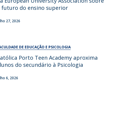
a European University Association sobre
UDIP
 futuro do ensino superior
Segurança e Emergência
ulho 27, 2026
ontactos
ACULDADE DE EDUCAÇÃO E PSICOLOGIA
atólica Porto Teen Academy aproxima
lunos do secundário à Psicologia
ulho 6, 2026