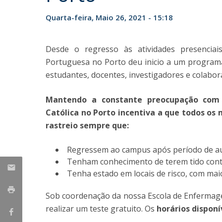
Iniciativas Nacionais
Quarta-feira, Maio 26, 2021 - 15:18
Research Centre for Human Developmen
| CEDH
Desde o regresso às atividades presenciai
Human Neurobehavioral Laboratory |
Portuguesa no Porto deu inicio a um programa
HNL
estudantes, docentes, investigadores e colabor
Mantendo a constante preocupação com
Católica no Porto incentiva a que todos o
rastreio sempre que:
Regressem ao campus após período de au
Tenham conhecimento de terem tido conta
Tenha estado em locais de risco, com ma
Sob coordenação da nossa Escola de Enfermag
realizar um teste gratuito. Os
horários dispon