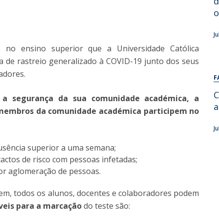
d
Alumni
Educação
o
t
Associação de Antigos Alunos de Psicologia
J
C
s no ensino superior que a Universidade Católica
 de rastreio generalizado à COVID-19 junto dos seus
adores.
F
C
 a segurança da sua comunidade académica, a
a
s membros da comunidade académica participem no
J
sência superior a uma semana;
ctos de risco com pessoas infetadas;
ior aglomeração de pessoas.
em, todos os alunos, docentes e colaboradores podem
íveis para a marcação
do teste são: