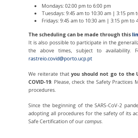
Mondays: 02.00 pm to 6:00 pm
Tuesdays: 9:45 am to 10:30 am | 3:15 pm 
Fridays: 9:45 am to 10:30 am | 3:15 pm to 
The scheduling can be made through this
li
It is also possible to participate in the genera
the above times, subject to availability.
rastreio.covid@porto.ucp.pt
We reiterate that
you should not go to the 
COVID-19
. Please, check the Safety Practices
procedures.
Since the beginning of the SARS-CoV-2 pande
adopting all procedures for the safety of its 
Safe Certification of our
campus
.