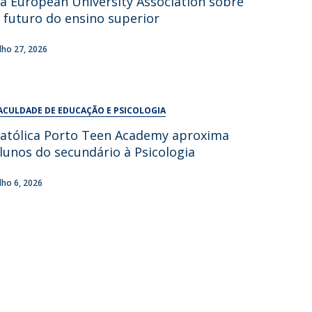
a European University Association sobre
UDIP
 futuro do ensino superior
Segurança e Emergência
ulho 27, 2026
ontactos
ACULDADE DE EDUCAÇÃO E PSICOLOGIA
atólica Porto Teen Academy aproxima
lunos do secundário à Psicologia
ulho 6, 2026