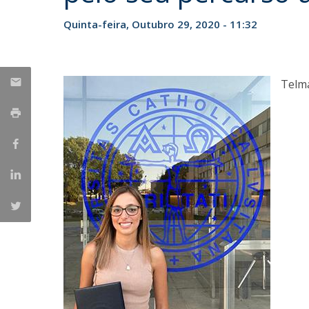
Iniciativas Nacionais
Quinta-feira, Outubro 29, 2020 - 11:32
Research Centre for Human Developmen
| CEDH
Human Neurobehavioral Laboratory |
Telma
HNL