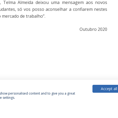
ogia, Telma Almeida deixou uma mensagem aos novos
tudantes, só vos posso aconselhar a confiarem nestes
 mercado de trabalho”.
Outubro 2020
Accept all
, show personalised content and to give you a great
 settings.
Política de Privacidade
Termos & Condições
Direitos do Titular dos Dados