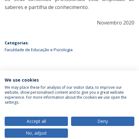
saberes e partilha de conhecimento.
Novembro 2020
Categorias:
Faculdade de Educação e Psicologia
ÚLTIMAS NOTÍCIAS
We use cookies
We may place these for analysis of our visitor data, to improve our
website, show personalised content and to give you a great website
experience. For more information about the cookies we use open the
Política de Privacidade
Termos & Condições
settings.
Direitos do Titular dos Dados
Accept all
Deny
No, adjust
© 2026 Universidade Católica Portuguesa