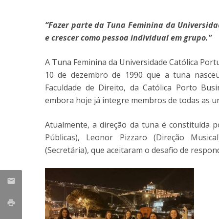
Iniciativas Nacionais
“Fazer parte da Tuna Feminina da Universida
Research Centre for Human Developmen
| CEDH
e crescer como pessoa individual em grupo.”
Human Neurobehavioral Laboratory |
A Tuna Feminina da Universidade Católica Portu
HNL
10 de dezembro de 1990 que a tuna nasceu
Faculdade de Direito, da Católica Porto Bus
embora hoje já integre membros de todas as u
Atualmente, a direção da tuna é constituída 
Públicas), Leonor Pizzaro (Direção Musica
(Secretária), que aceitaram o desafio de respo