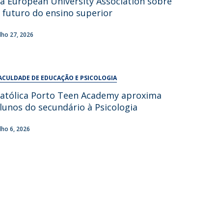
a European University Association sobre
UDIP
 futuro do ensino superior
Segurança e Emergência
ulho 27, 2026
ontactos
ACULDADE DE EDUCAÇÃO E PSICOLOGIA
atólica Porto Teen Academy aproxima
lunos do secundário à Psicologia
ulho 6, 2026