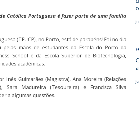
d
Alumni
Educação
o
de Católica Portuguesa é fazer parte de uma família
t
Associação de Antigos Alunos de Psicologia
J
C
guesa (TFUCP), no Porto, está de parabéns! Foi no dia
 pelas mãos de estudantes da Escola do Porto da
F
iness School e da Escola Superior de Biotecnologia,
C
nidades académicas.
a
por Inês Guimarães (Magistra), Ana Moreira (Relações
J
l), Sara Madureira (Tesoureira) e Francisca Silva
nder a algumas questões.