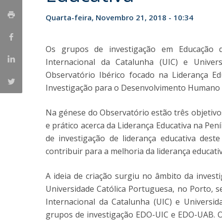
Iniciativas Nacionais
Quarta-feira, Novembro 21, 2018 - 10:34
Research Centre for Human Developmen
| CEDH
Os grupos de investigação em Educação da
Human Neurobehavioral Laboratory |
Internacional da Catalunha (UIC) e Unive
HNL
Observatório Ibérico focado na Liderança Ed
Investigação para o Desenvolvimento Humano 
Na génese do Observatório estão três objetivos:
e prático acerca da Liderança Educativa na Pení
de investigação de liderança educativa deste 
contribuir para a melhoria da liderança educativa
A ideia de criação surgiu no âmbito da inves
Universidade Católica Portuguesa, no Porto, 
Internacional da Catalunha (UIC) e Univers
grupos de investigação EDO-UIC e EDO-UAB. O