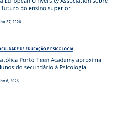
a European University Association sobre
UDIP
 futuro do ensino superior
Segurança e Emergência
ulho 27, 2026
ontactos
ACULDADE DE EDUCAÇÃO E PSICOLOGIA
atólica Porto Teen Academy aproxima
lunos do secundário à Psicologia
ulho 6, 2026