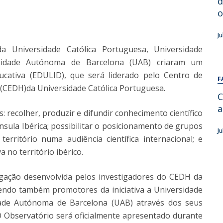
d
Alumni
Educação
o
t
Associação de Antigos Alunos de Psicologia
J
C
 Universidade Católica Portuguesa, Universidade
rsidade Autónoma de Barcelona (UAB) criaram um
ucativa (EDULID), que será liderado pelo Centro de
F
(CEDH)da Universidade Católica Portuguesa.
C
a
 recolher, produzir e difundir conhecimento científico
nsula Ibérica; possibilitar o posicionamento de grupos
J
território numa audiência científica internacional; e
 no território ibérico.
tigação desenvolvida pelos investigadores do CEDH da
sendo também promotores da iniciativa a Universidade
idade Autónoma de Barcelona (UAB) através dos seus
 Observatório será oficialmente apresentado durante