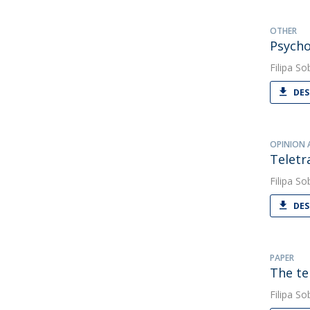
OTHER
Psycho
Filipa So
DES
OPINION 
Teletr
Filipa So
DES
PAPER
The te
Filipa So