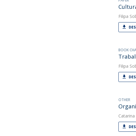
PAPER
Cultur
Filipa So
DES
BOOK CH
Trabal
Filipa So
DES
OTHER
Organi
Catarina
DES