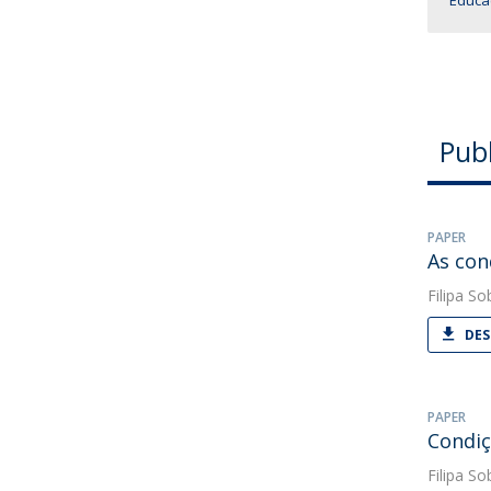
Educa
Pub
PAPER
As con
Filipa So
DES
PAPER
Condiç
Filipa So