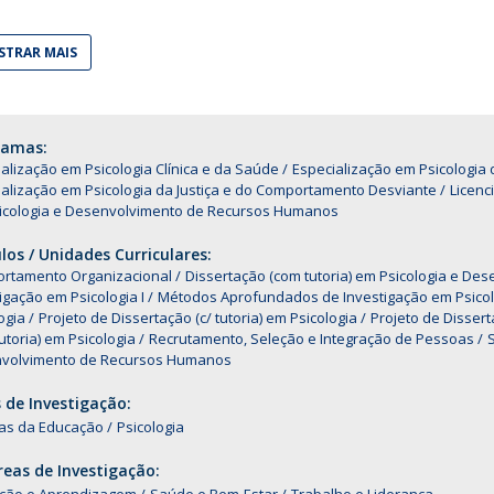
Alumni
Educação
TRAR MAIS
t
Associação de Antigos Alunos de Psicologia
C
ramas:
alização em Psicologia Clínica e da Saúde
Especialização em Psicologi
alização em Psicologia da Justiça e do Comportamento Desviante
Licenc
icologia e Desenvolvimento de Recursos Humanos
os / Unidades Curriculares:
rtamento Organizacional
Dissertação (com tutoria) em Psicologia e D
igação em Psicologia I
Métodos Aprofundados de Investigação em Psicol
ogia
Projeto de Dissertação (c/ tutoria) em Psicologia
Projeto de Dissert
utoria) em Psicologia
Recrutamento, Seleção e Integração de Pessoas
S
volvimento de Recursos Humanos
 de Investigação:
ias da Educação
Psicologia
eas de Investigação: