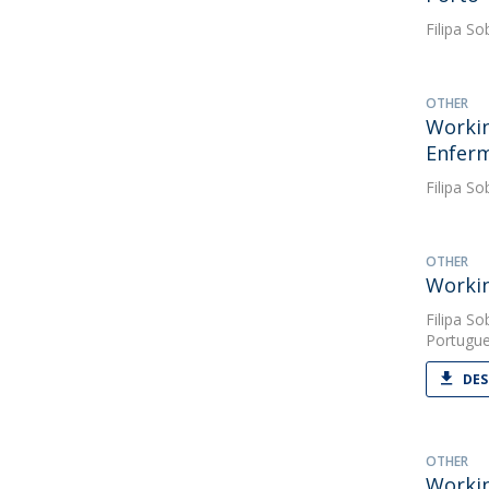
Filipa So
OTHER
Workin
Enfer
Filipa So
OTHER
Workin
Filipa So
Portugue
DES
OTHER
Workin