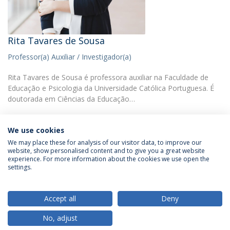
Rita Tavares de Sousa
Professor(a) Auxiliar / Investigador(a)
Rita Tavares de Sousa é professora auxiliar na Faculdade de
Educação e Psicologia da Universidade Católica Portuguesa. É
doutorada em Ciências da Educação…
We use cookies
We may place these for analysis of our visitor data, to improve our
website, show personalised content and to give you a great website
experience. For more information about the cookies we use open the
Política de Privacidade
Termos & Condições
settings.
Direitos do Titular dos Dados
Accept all
Deny
No, adjust
© 2026 Universidade Católica Portuguesa