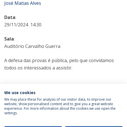
José Matias Alves
Data
:
29/11/2024 14:30
Sala
:
Auditório Carvalho Guerra
A defesa das provas é pública, pelo que convidamos
todos os interessados a assistir.
Categorias:
Doutoramento em Ciências da Educação
We use cookies
Prova Pública
We may place these for analysis of our visitor data, to improve our
website, show personalised content and to give you a great website
experience. For more information about the cookies we use open the
Política de Privacidade
Termos & Condições
settings.
Direitos do Titular dos Dados