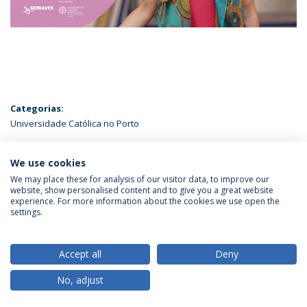
Categorias:
Universidade Católica no Porto
ÚLTIMAS NOTÍCIAS
We use cookies
We may place these for analysis of our visitor data, to improve our
website, show personalised content and to give you a great website
experience. For more information about the cookies we use open the
Política de Privacidade
Termos & Condições
settings.
Direitos do Titular dos Dados
Accept all
Deny
No, adjust
© 2026 Universidade Católica Portuguesa