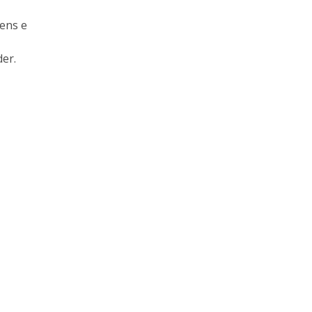
gens e
er.