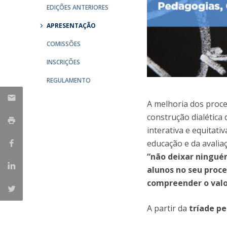
EDIÇÕES ANTERIORES
Iniciativas Nacionais
Research Centre for Human Developmen
APRESENTAÇÃO
| CEDH
COMISSÕES
Human Neurobehavioral Laboratory |
INSCRIÇÕES
HNL
REGULAMENTO
A melhoria dos proce
construção dialética 
interativa e equitati
educação e da avalia
“não deixar ninguém
alunos no seu proc
compreender o valor
A partir da
tríade p