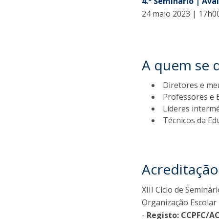
4.º Seminário | Av
24 maio 2023 | 17h0
A quem se 
Diretores e me
Professores e 
Líderes interm
Técnicos da Ed
Acreditação
XIII Ciclo de Seminá
Organização Escolar 
-
Registo: CCPFC/A