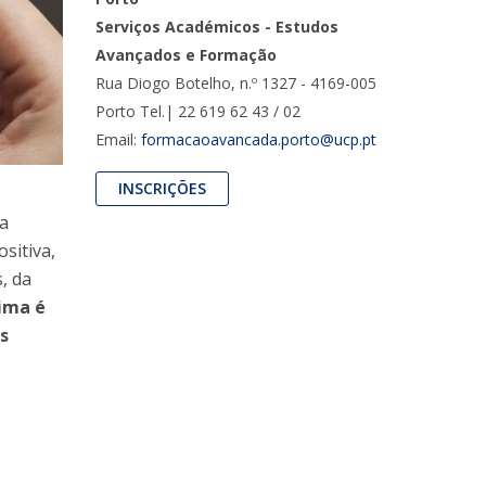
UDIP
Serviços Académicos - Estudos
Segurança e Emergência
Avançados e Formação
Rua Diogo Botelho, n.º 1327 - 4169-005
ontactos
Porto Tel.| 22 619 62 43 / 02
Email:
formacaoavancada.porto@ucp.pt
INSCRIÇÕES
 a
sitiva,
, da
ima é
os