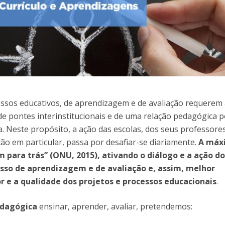
Alumni
Educação
t
Associação de Antigos Alunos de Psicologia
C
ssos educativos, de aprendizagem e de avaliação requerem
de pontes interinstitucionais e de uma relação pedagógica po
va. Neste propósito, a ação das escolas, dos seus professores
ção em particular, passa por desafiar-se diariamente.
A máx
 para trás” (ONU, 2015), ativando o diálogo e a ação d
esso de aprendizagem e de avaliação e, assim, melhor
 e a qualidade dos projetos e processos educacionais
.
edagógica
ensinar, aprender, avaliar, pretendemos: