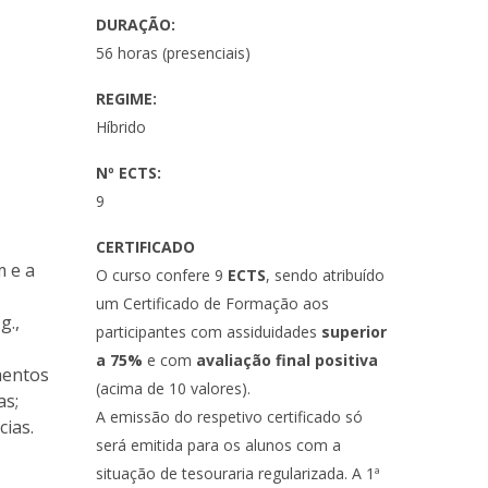
DURAÇÃO:
56 horas (presenciais)
REGIME:
Híbrido
a
Nº ECTS:
9
CERTIFICADO
 e a
O curso confere 9
ECTS
, sendo atribuído
um Certificado de Formação aos
g.,
participantes com assiduidades
superior
a 75%
e com
avaliação final positiva
mentos
(acima de 10 valores).
as;
A emissão do respetivo certificado só
cias.
será emitida para os alunos com a
situação de tesouraria regularizada. A 1ª