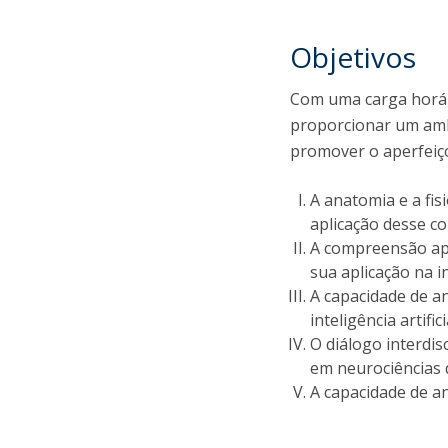
Objetivos
Com uma carga horári
proporcionar um amb
promover o aperfeiç
A anatomia e a fisi
aplicação desse c
A compreensão ap
sua aplicação na i
A capacidade de an
inteligência artificia
O diálogo interdi
em neurociências q
A capacidade de an