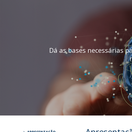
Iniciativas Nacionais
Research Centre for Human Developmen
| CEDH
Human Neurobehavioral Laboratory |
HNL
Dá as bases necessárias p
Apresentaç