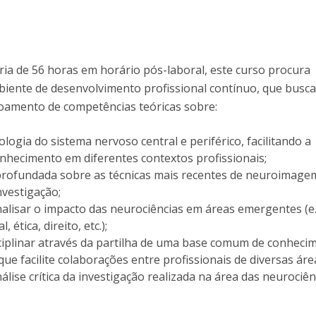
a de 56 horas em horário pós-laboral, este curso procura
iente de desenvolvimento profissional contínuo, que busc
oamento de competências teóricas sobre:
ologia do sistema nervoso central e periférico, facilitando a
onhecimento em diferentes contextos profissionais;
rofundada sobre as técnicas mais recentes de neuroimagem
nvestigação;
alisar o impacto das neurociências em áreas emergentes (e.
l, ética, direito, etc.);
sciplinar através da partilha de uma base comum de conheci
ue facilite colaborações entre profissionais de diversas áre
álise crítica da investigação realizada na área das neurociên