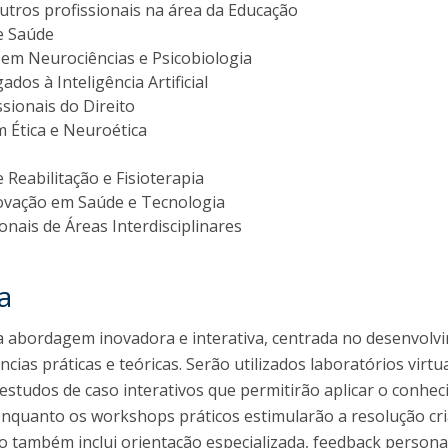
utros profissionais na área da Educação
de Saúde
 em Neurociências e Psicobiologia
gados à Inteligência Artificial
ssionais do Direito
m Ética e Neuroética
e Reabilitação e Fisioterapia
ovação em Saúde e Tecnologia
onais de Áreas Interdisciplinares
a
a abordagem inovadora e interativa, centrada no desenvolv
ias práticas e teóricas. Serão utilizados laboratórios virtua
e estudos de caso interativos que permitirão aplicar o conhe
enquanto os workshops práticos estimularão a resolução cri
o também inclui orientação especializada, feedback persona