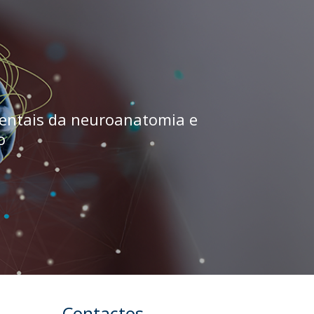
UDIP
Segurança e Emergência
ontactos
mentais da neuroanatomia e
o
Contactos