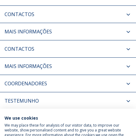
CONTACTOS
MAIS INFORMAÇÕES
CONTACTOS
MAIS INFORMAÇÕES
COORDENADORES
TESTEMUNHO
NOTÍCIAS RELACIONADAS
We use cookies
We may place these for analysis of our visitor data, to improve our
website, show personalised content and to give you a great website
experience. For more information about the cookies we use open the