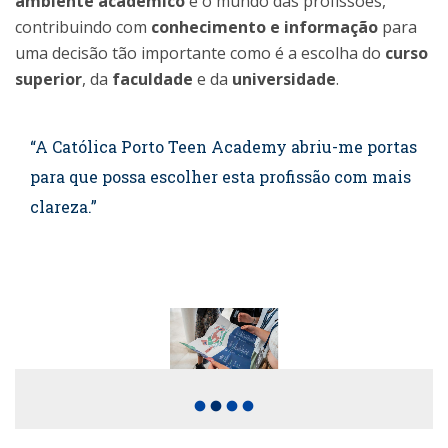
ambiente académico
e o mundo das profissões,
contribuindo com
conhecimento e informação
para
uma decisão tão importante como é a escolha do
curso
superior
, da
faculdade
e da
universidade
.
“A Católica Porto Teen Academy abriu-me portas
para que possa escolher esta profissão com mais
clareza.”
fiber_manual_record
fiber_manual_record
fiber_manual_record
fiber_manual_record