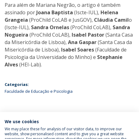
Para além de Mariana Negrão, o artigo é também
assinado por
Joana Baptista
(Iscte-IUL),
Helena
Grangeia
(ProChild CoLAB e JusGOV),
Cláudia Camil
o
(Iscte-IUL),
Sandra Ornelas
(ProChild CoLAB),
Sandra
Nogueira
(ProChild CoLAB),
Isabel Pastor
(Santa Casa
da Misericórdia de Lisboa),
Ana Gaspar
(Santa Casa da
Misericórdia de Lisboa),
Isabel Soares
(Faculdade de
Psicologia da Universidade do Minho) e
Stephanie
Alves
(HEI-Lab).
Categorias:
Faculdade de Educação e Psicologia
ÚLTIMAS NOTÍCIAS
We use cookies
We may place these for analysis of our visitor data, to improve our
website, show personalised content and to give you a great website
experience. For more information about the cookies we use open the