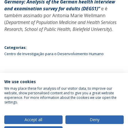
Germany: Analysis of the German health interview
and examination survey for adults (DEGS1)”
e é
também assinado por Antonia Marie Wellmann
(
Department of Population Medicine and Health Services
Research, School of Public Health, Bielefeld University
).
Categorias:
Centro de Investigação para o Desenvolvimento Humano
ÚLTIMAS NOTÍCIAS
We use cookies
We may place these for analysis of our visitor data, to improve our
website, show personalised content and to give you a great website
experience. For more information about the cookies we use open the
Política de Privacidade
Termos & Condições
settings.
Direitos do Titular dos Dados
Accept all
Deny