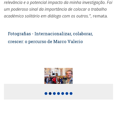
relevância e o potencial impacto da minha investigação. Foi
um poderoso sinal da importância de colocar o trabalho
académico solitário em diálogo com os outros.”
, remata.
Fotografias - Internacionalizar, colaborar,
crescer: o percurso de Marco Valerio
fiber_manual_record
fiber_manual_record
fiber_manual_record
fiber_manual_record
fiber_manual_record
fiber_manual_record
fiber_manual_record