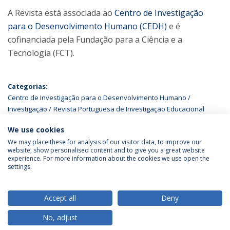
A Revista está associada ao
Centro de Investigação
para o Desenvolvimento Humano (CEDH)
e é
cofinanciada pela Fundação para a Ciência e a
Tecnologia (FCT).
Categorias:
Centro de Investigação para o Desenvolvimento Humano
Investigação
Revista Portuguesa de Investigação Educacional
We use cookies
We may place these for analysis of our visitor data, to improve our
website, show personalised content and to give you a great website
experience. For more information about the cookies we use open the
Política de Privacidade
Termos & Condições
settings.
Direitos do Titular dos Dados
Accept all
Deny
No, adjust
© 2026 Universidade Católica Portuguesa