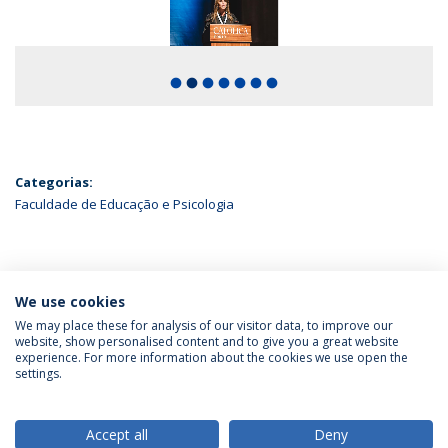
fiber_manual_record
fiber_manual_record
fiber_manual_record
fiber_manual_record
fiber_manual_record
fiber_manual_record
fiber_manual_record
Categorias:
Faculdade de Educação e Psicologia
ÚLTIMAS NOTÍCIAS
We use cookies
We may place these for analysis of our visitor data, to improve our
website, show personalised content and to give you a great website
experience. For more information about the cookies we use open the
Política de Privacidade
Termos & Condições
settings.
Direitos do Titular dos Dados
Accept all
Deny