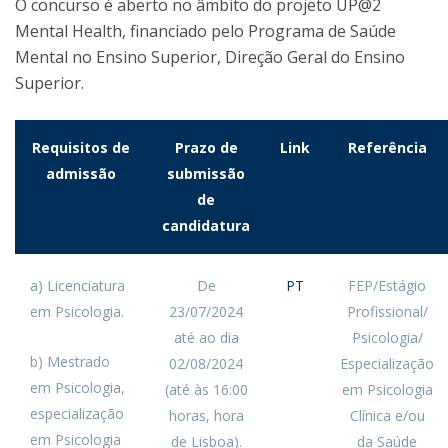
O concurso é aberto no âmbito do projeto UP@2
Mental Health, financiado pelo Programa de Saúde
Mental no Ensino Superior, Direção Geral do Ensino
Superior.
Requisitos de
Prazo de
Link
Referência
admissão
submissão
de
candidatura
a) Licenciatura
De
PT
FEP/Estágio
em Psicologia.
23/07/2024
Profissional/
até ao dia
Psicologia/
b) Mestrado
02/08/2024
Especialização
em Psicologia,
(até às 16:00
em Psicologia
especialização
horas, hora
Clínica e/ou
em Psicologia
de Lisboa).
da Saúde