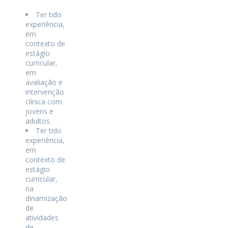
Ter tido
experiência,
em
contexto de
estágio
curricular,
em
avaliação e
intervenção
clínica com
jovens e
adultos.
Ter tido
experiência,
em
contexto de
estágio
curricular,
na
dinamização
de
atividades
de