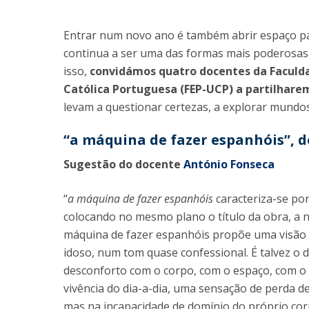
Iniciativas Nacionais
Entrar num novo ano é também abrir espaço para
Research Centre for Human Developmen
| CEDH
continua a ser uma das formas mais poderosas 
isso,
convidámos quatro docentes da Faculda
Human Neurobehavioral Laboratory |
Católica Portuguesa (FEP-UCP) a partilharem
HNL
levam a questionar certezas, a explorar mundo
“a máquina de fazer espanhóis”, 
Sugestão do docente
António Fonseca
“
a máquina de fazer espanhóis
caracteriza-se por
colocando no mesmo plano o título da obra, a 
máquina de fazer espanhóis propõe uma visão g
idoso, num tom quase confessional. É talvez o 
desconforto com o corpo, com o espaço, com o
vivência do dia-a-dia, uma sensação de perda d
mas na incapacidade de domínio do próprio c