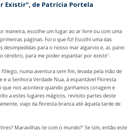
Existir”, de Patrícia Portela
lhor maneira, escolhe um lugar ao ar livre ou com uma
 primeiras páginas. Foi o que fiz! Escolhi uma das
s desimpedidas para o nosso mar algarvio e, aí, parei
o cérebro, para me poder espantar por existir'.
 fôlego, numa aventura sem fim, levada pela mão de
e a Senhora Verdade Nua, à espantável Floresta
é o que nos acontece quando ganhamos coragem e
to a estes lugares mágicos, revisito partes deste
atamente, viajo da floresta branca até àquela tarde de
existires? Maravilhas-te com o mundo?' Se sim, então este