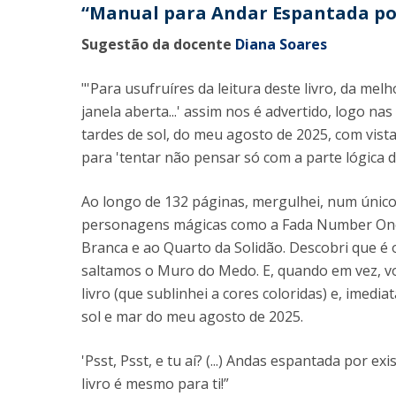
“Manual para Andar Espantada por 
Sugestão da docente
Diana Soares
"'Para usufruíres da leitura deste livro, da me
janela aberta...' assim nos é advertido, logo nas
tardes de sol, do meu agosto de 2025, com vista
para 'tentar não pensar só com a parte lógica d
Ao longo de 132 páginas, mergulhei, num único
personagens mágicas como a Fada Number One 
Branca e ao Quarto da Solidão. Descobri que 
saltamos o Muro do Medo. E, quando em vez, vol
livro (que sublinhei a cores coloridas) e, imedi
sol e mar do meu agosto de 2025.
'Psst, Psst, e tu aí? (...) Andas espantada por 
livro é mesmo para ti!”