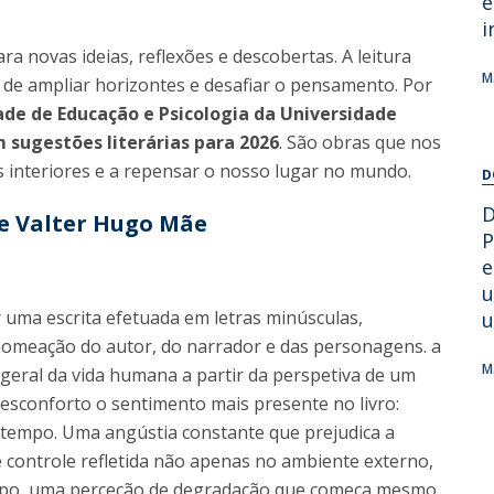
e
Alumni
Educação
i
 novas ideias, reflexões e descobertas. A leitura
t
Associação de Antigos Alunos de Psicologia
M
de ampliar horizontes e desafiar o pensamento. Por
C
de de Educação e Psicologia da Universidade
 sugestões literárias para 2026
. São obras que nos
s interiores e a repensar o nosso lugar no mundo.
D
D
de Valter Hugo Mãe
P
e
u
 uma escrita efetuada em letras minúsculas,
u
nomeação do autor, do narrador e das personagens. a
M
eral da vida humana a partir da perspetiva de um
desconforto o sentimento mais presente no livro:
 tempo. Uma angústia constante que prejudica a
e controle refletida não apenas no ambiente externo,
orpo, uma perceção de degradação que começa mesmo