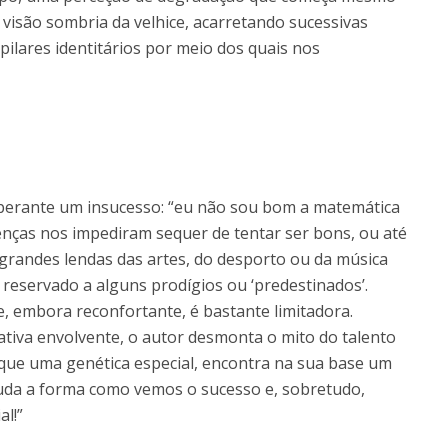
a visão sombria da velhice, acarretando sucessivas
ilares identitários por meio dos quais nos
perante um insucesso: “eu não sou bom a matemática
enças nos impediram sequer de tentar ser bons, ou até
 grandes lendas das artes, do desporto ou da música
reservado a alguns prodígios ou ‘predestinados’.
e, embora reconfortante, é bastante limitadora.
ativa envolvente, o autor desmonta o mito do talento
 que uma genética especial, encontra na sua base um
 muda a forma como vemos o sucesso e, sobretudo,
l!”