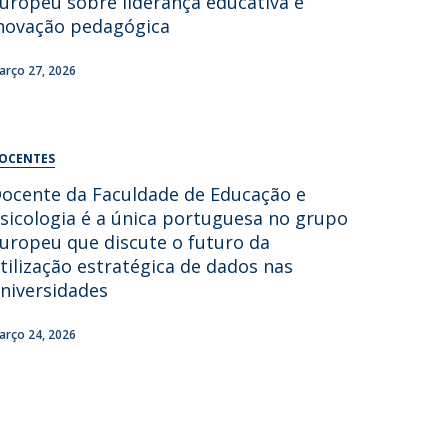
uropeu sobre liderança educativa e
UDIP
novação pedagógica
Segurança e Emergência
arço 27, 2026
ontactos
OCENTES
ocente da Faculdade de Educação e
sicologia é a única portuguesa no grupo
uropeu que discute o futuro da
tilização estratégica de dados nas
niversidades
arço 24, 2026