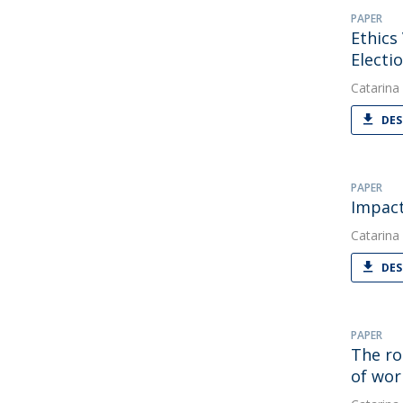
PAPER
Ethics
Electi
Catarina
DES
PAPER
Impact
Catarina
DES
PAPER
The ro
of wor