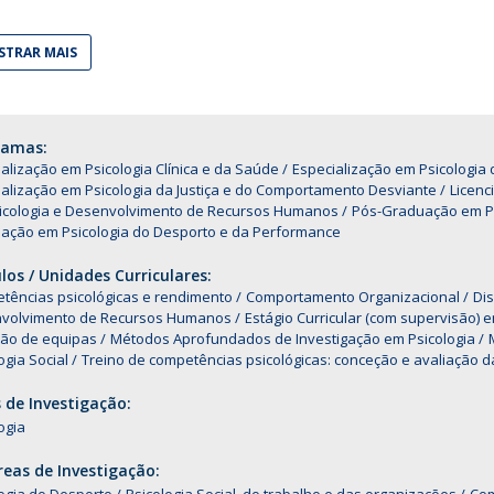
Alumni
Educação
TRAR MAIS
t
Associação de Antigos Alunos de Psicologia
C
ramas:
alização em Psicologia Clínica e da Saúde
Especialização em Psicologi
alização em Psicologia da Justiça e do Comportamento Desviante
Licenc
icologia e Desenvolvimento de Recursos Humanos
Pós-Graduação em Ps
ação em Psicologia do Desporto e da Performance
os / Unidades Curriculares:
tências psicológicas e rendimento
Comportamento Organizacional
Dis
volvimento de Recursos Humanos
Estágio Curricular (com supervisão)
ão de equipas
Métodos Aprofundados de Investigação em Psicologia
ogia Social
Treino de competências psicológicas: conceção e avaliação d
 de Investigação:
ogia
eas de Investigação: