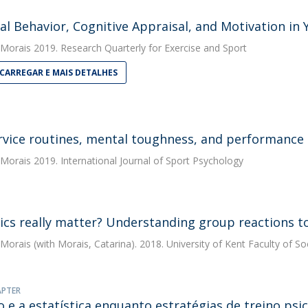
al Behavior, Cognitive Appraisal, and Motivation in
 Morais
2019. Research Quarterly for Exercise and Sport
CARREGAR E MAIS DETALHES
rvice routines, mental toughness, and performance
 Morais
2019. International Journal of Sport Psychology
ics really matter? Understanding group reactions to
 Morais
(with Morais, Catarina). 2018. University of Kent Faculty of So
APTER
o e a estatística enquanto estratégias de treino psic