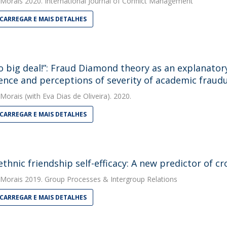
 Morais
2020. International Journal of Conflict Management
CARREGAR E MAIS DETALHES
 no big deal!”: Fraud Diamond theory as an explanato
ence and perceptions of severity of academic fraud
 Morais
(with Eva Dias de Oliveira). 2020.
CARREGAR E MAIS DETALHES
ethnic friendship self-efficacy: A new predictor of c
 Morais
2019. Group Processes & Intergroup Relations
CARREGAR E MAIS DETALHES