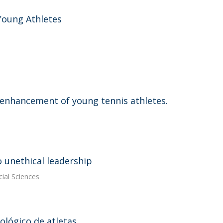
 Young Athletes
 enhancement of young tennis athletes.
 unethical leadership
cial Sciences
ológico de atletas