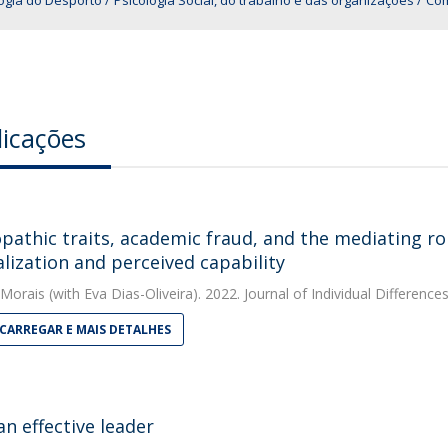
ogia do Desporto
Psicologia Social, do trabalho e das organizações
Com
licações
pathic traits, academic fraud, and the mediating ro
alization and perceived capability
 Morais
(with Eva Dias-Oliveira). 2022. Journal of Individual Difference
CARREGAR E MAIS DETALHES
an effective leader