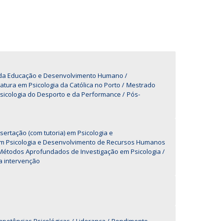
UDIP
Segurança e Emergência
ontactos
a da Educação e Desenvolvimento Humano
iatura em Psicologia da Católica no Porto
Mestrado
icologia do Desporto e da Performance
Pós-
sertação (com tutoria) em Psicologia e
 em Psicologia e Desenvolvimento de Recursos Humanos
Métodos Aprofundados de Investigação em Psicologia
a intervenção