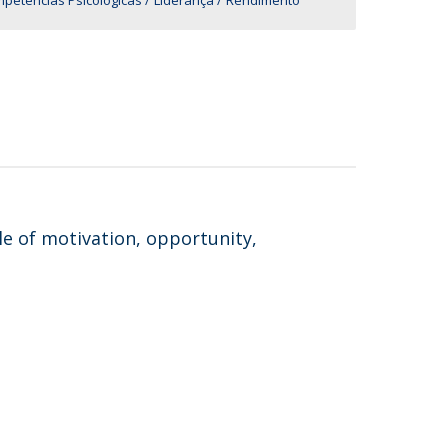
petências Psicológicas
Liderança
Rendimento
le of motivation, opportunity,
s