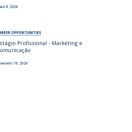
UDIP
aio 8, 2026
Segurança e Emergência
ontactos
AREER OPPORTUNITIES
stágio Profissional - Marketing e
omunicação
evereiro 19, 2026