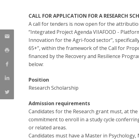
Iniciativas Nacionais
CALL FOR APPLICATION FOR A RESEARCH SC
Research Centre for Human Developmen
| CEDH
A call for tenders is now open for the attribut
“Integrated Project Agenda VIIAFOOD - Platform
Human Neurobehavioral Laboratory |
Innovation for the Agri-food sector", specifica
HNL
65+", within the framework of the Call for Prop
financed by the Recovery and Resilience Progra
below:
Position
Research Scholarship
Admission requirements
Candidates for the Research grant must, at the 
commitment to enroll in a study cycle conferri
or related areas.
Candidates must have a Master in Psychology, Ne