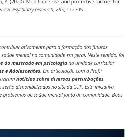
 A. (2020). Modifiable risk and protective factors for
eview.
Psychiatry research
,
285
, 112705.
a contribuir ativamente para a formação dos futuros
 saúde mental na comunidade em geral. Neste sentido, foi
s do mestrado em psicologia
na unidade curricular
as e Adolescentes
. Em articulação com a Prof.ª
oduziram
notícias sobre diversas perturbações
e serão disponibilizados no site da CUP. Esta iniciativa
bre problemas de saúde mental junto da comunidade. Boas