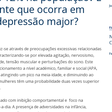
Alumni
ente que ocorra em
Educação
J
t
Associação de Antigos Alunos de Psicologia
depressão major?
C
F
N
C
z-se através de preocupações excessivas relacionadas
F
racterizando-se por elevada agitação, nervosismo,
idade, tensão muscular e perturbações do sono. Este
onamento a nível académico, familiar e social (APA,
% atingindo um pico na meia-idade, e diminuindo ao
s mulheres têm uma probabilidade duas vezes superior
.
nado com inibição comportamental e foco na
a-dia. A presença de adversidades na infância,