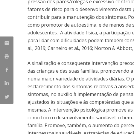
pressão dos pares/colegas e excessivo control
fatores de risco para o desenvolvimento desta
contribuir para a manutenção dos sintomas. Po
como promotor de autoestima, e de menos de s
adolescentes. A atividade física, a participação
para lidar com dificuldades podem também const
al., 2019; Carneiro et al., 2016; Norton & Abbott
A sinalização e consequente intervenção preco
das crianças e das suas famílias, promovendo a
numa maior variedade de atividades diárias. 
esclarecimento dos sintomas relativos à ansieda
sintomas, no auxílio à implementação de pens
ajustados às situações e às competências que a
mesmas. A intervenção psicológica promove as 
como foco o desenvolvimento saudável, o bem-est
família. Promove, também, o aumento da perceç
interpessoais saudáveis, estratégias de educação