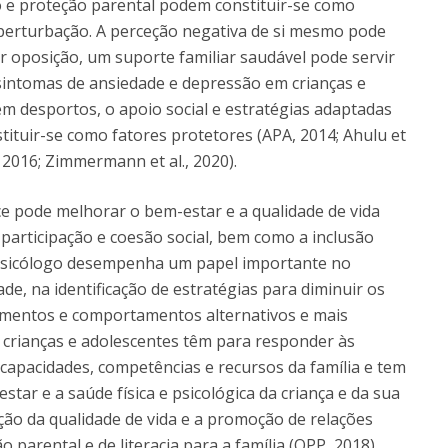
o e proteção parental podem constituir-se como
 perturbação. A perceção negativa de si mesmo pode
r oposição, um suporte familiar saudável pode servir
intomas de ansiedade e depressão em crianças e
 em desportos, o apoio social e estratégias adaptadas
ituir-se como fatores protetores (APA, 2014; Ahulu et
, 2016; Zimmermann et al., 2020).
ce pode melhorar o bem-estar e a qualidade de vida
 participação e coesão social, bem como a inclusão
O psicólogo desempenha um papel importante no
de, na identificação de estratégias para diminuir os
amentos e comportamentos alternativos e mais
 crianças e adolescentes têm para responder às
capacidades, competências e recursos da família e tem
ar e a saúde física e psicológica da criança e da sua
ão da qualidade de vida e a promoção de relações
 parental e de literacia para a família (OPP, 2018).