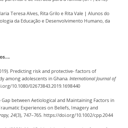
aria Teresa Alves, Rita Grilo e Rita Vale | Alunos do
icologia da Educação e Desenvolvimento Humano, da
gos….
019). Predicting risk and protective‐ factors of
tudy among adolescents in Ghana.
International Journal of
doi.org/10.1080/02673843.2019.1698440
the Gap between Aetiological and Maintaining Factors in
 Traumatic Experiences on Beliefs, Imagery and
rapy, 24
(3), 747–765. https://doi.org/10.1002/cpp.2044