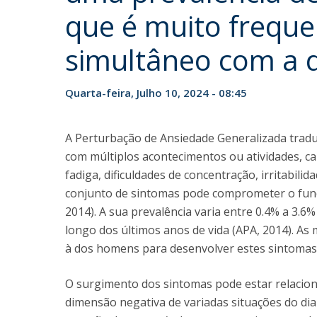
que é muito frequ
Iniciativas Nacionais
Research Centre for Human Developmen
simultâneo com a 
| CEDH
Human Neurobehavioral Laboratory |
Quarta-feira, Julho 10, 2024 - 08:45
HNL
A Perturbação de Ansiedade Generalizada tradu
com múltiplos acontecimentos ou atividades, ca
fadiga, dificuldades de concentração, irritabil
conjunto de sintomas pode comprometer o funci
2014). A sua prevalência varia entre 0.4% a 3.6
longo dos últimos anos de vida (APA, 2014). A
à dos homens para desenvolver estes sintomas
O surgimento dos sintomas pode estar relacio
dimensão negativa de variadas situações do dia-