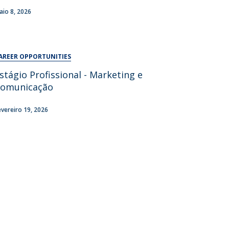
UDIP
aio 8, 2026
Segurança e Emergência
ontactos
AREER OPPORTUNITIES
stágio Profissional - Marketing e
omunicação
evereiro 19, 2026