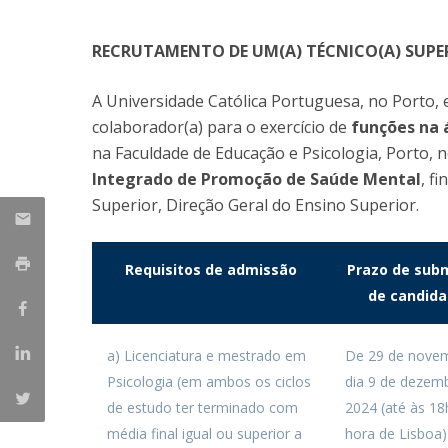
Iniciativas Nacionais
RECRUTAMENTO DE UM(A) TÉCNICO(A) SUPER
Research Centre for Human Developmen
| CEDH
A Universidade Católica Portuguesa, no Porto,
Human Neurobehavioral Laboratory |
colaborador(a) para o exercício de
funções na á
HNL
na Faculdade de Educação e Psicologia, Porto,
Integrado de Promoção de Saúde Mental
, f
Superior, Direção Geral do Ensino Superior.
Requisitos de admissão
Prazo de sub
de candida
a) Licenciatura e mestrado em
De 29 de nove
Psicologia (em ambos os ciclos
dia 9 de dezem
de estudo ter terminado com
2024 (até às 18
média final igual ou superior a
hora de Lisboa)