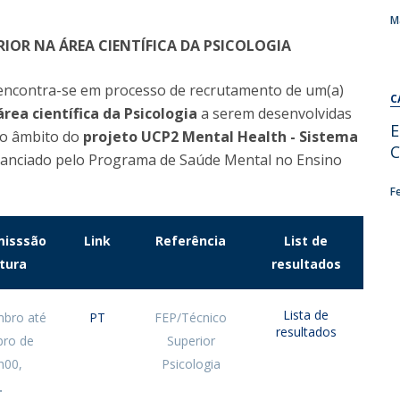
Alumni
Educação
M
IOR NA ÁREA CIENTÍFICA DA PSICOLOGIA
t
Associação de Antigos Alunos de Psicologia
C
 encontra-se em processo de recrutamento de um(a)
C
rea científica da Psicologia
a serem desenvolvidas
E
 no âmbito do
projeto UCP2 Mental Health - Sistema
C
inanciado pelo Programa de Saúde Mental no Ensino
F
misssão
Link
Referência
List de
tura
resultados
Lista de
mbro até
PT
FEP/Técnico
resultados
bro de
Superior
h00,
Psicologia
.