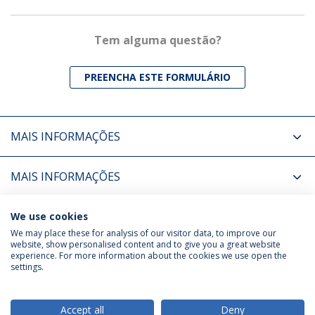
Tem alguma questão?
PREENCHA ESTE FORMULÁRIO
MAIS INFORMAÇÕES
MAIS INFORMAÇÕES
COORDENADORES
We use cookies
We may place these for analysis of our visitor data, to improve our
website, show personalised content and to give you a great website
experience. For more information about the cookies we use open the
Política de Privacidade
Termos & Condições
settings.
Direitos do Titular dos Dados
Accept all
Deny