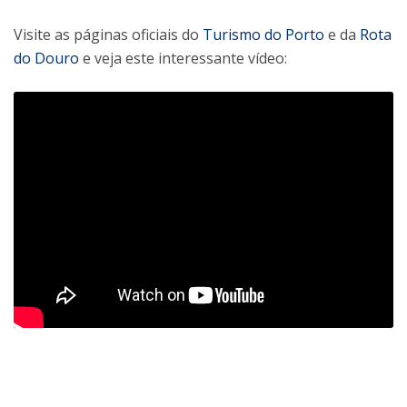
Visite as páginas oficiais do
Turismo do Porto
e da
Rota
do Douro
e veja este interessante vídeo: