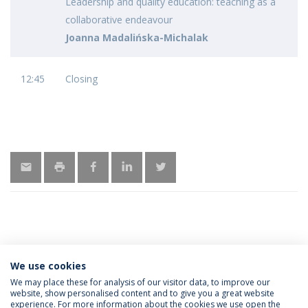
Leadership and quality education: teaching as a
collaborative endeavour
Joanna Madalińska-Michalak
12:45
Closing
MAIS INFORMAÇÕES
We use cookies
We may place these for analysis of our visitor data, to improve our
website, show personalised content and to give you a great website
experience. For more information about the cookies we use open the
Política de Privacidade
Termos & Condições