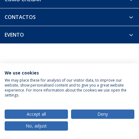
CONTACTOS
EVENTO
We use cookies
Política de Privacidade
Termos & Condições
We may place these for analysis of our visitor data, to improve our
website, show personalised content and to give you a great website
Direitos do Titular dos Dados
experience. For more information about the cookies we use open the
settings.
Accept all
Deny
© 2026 Universidade Católica Portuguesa
No, adjust