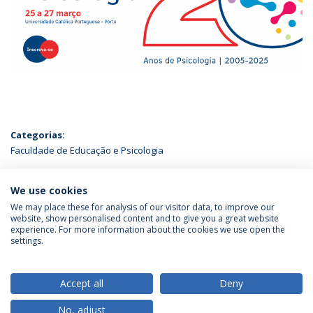
Categorias:
Faculdade de Educação e Psicologia
ÚLTIMAS NOTÍCIAS
We use cookies
We may place these for analysis of our visitor data, to improve our
website, show personalised content and to give you a great website
experience. For more information about the cookies we use open the
Política de Privacidade
Termos & Condições
settings.
Direitos do Titular dos Dados
Accept all
Deny
No, adjust