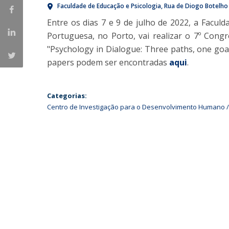
Faculdade de Educação e Psicologia
Rua de Diogo Botelho
Iniciativas Nacionais
Entre os dias 7 e 9 de julho de 2022, a Faculd
Research Centre for Human Developmen
Portuguesa, no Porto, vai realizar o 7º Cong
| CEDH
"Psychology in Dialogue: Three paths, one goal
Human Neurobehavioral Laboratory |
papers podem ser encontradas
aqui
.
HNL
Categorias:
Centro de Investigação para o Desenvolvimento Humano