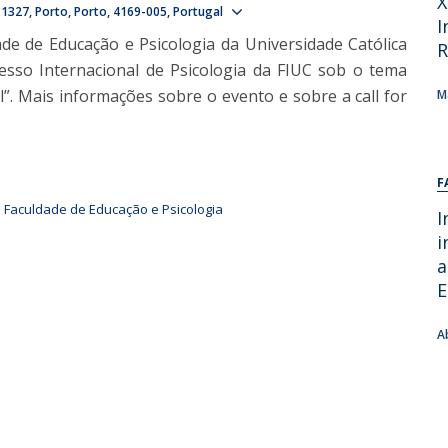
X
Show map
 1327
Porto
Porto
4169-005
Portugal
Alumni
Educação
I
ade de Educação e Psicologia da Universidade Católica
R
t
Associação de Antigos Alunos de Psicologia
resso Internacional de Psicologia da FIUC sob o tema
C
”. Mais informações sobre o evento e sobre a call for
M
F
Faculdade de Educação e Psicologia
I
i
a
E
A