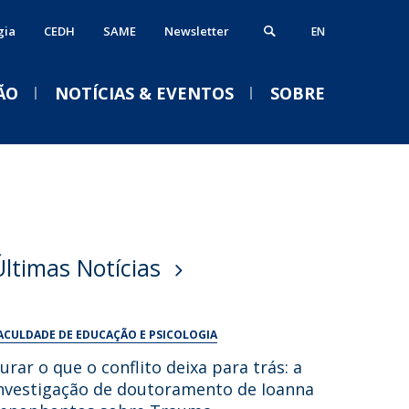
gia
CEDH
SAME
Newsletter
EN
ÃO
NOTÍCIAS & EVENTOS
SOBRE
ós-Doutoramento
erviços
VENTOS
alendário Letivo 2026-2027
ormação Avançada
iblioteca
Acolhimento aos novos
Últimas Notícias
studantes e empregabilidade
estudantes da
nformática
Licenciatura em Psicologia
nternational Office
Serviços Académicos
2026/2027
ACULDADE DE EDUCAÇÃO E PSICOLOGIA
Tesouraria
Qui, 03 Set 2026 - 18:30
urar o que o conflito deixa para trás: a
Vida no campus
nvestigação de doutoramento de Ioanna
Portal Career Services