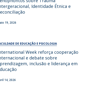
enophontos sobre Trauma
UDIP
ntergeracional, Identidade Étnica e
Segurança e Emergência
econciliação
ontactos
aio 19, 2026
ACULDADE DE EDUCAÇÃO E PSICOLOGIA
nternational Week reforça cooperação
nternacional e debate sobre
prendizagem, inclusão e liderança em
ducação
bril 14, 2026