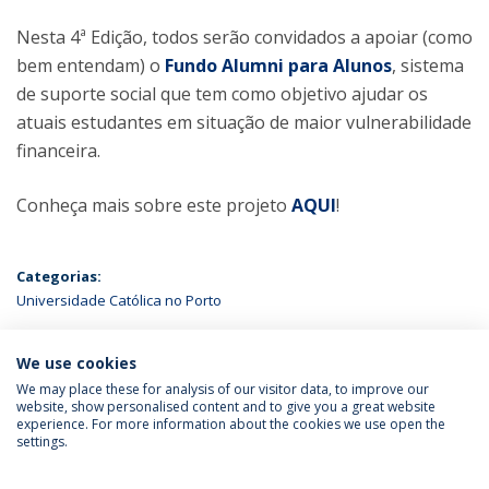
Nesta 4ª Edição, todos serão convidados a apoiar (como
bem entendam) o
Fundo Alumni para Alunos
, sistema
de suporte social que tem como objetivo ajudar os
atuais estudantes em situação de maior vulnerabilidade
financeira.
Conheça mais sobre este projeto
AQUI
!
Categorias:
Universidade Católica no Porto
ÚLTIMAS NOTÍCIAS
We use cookies
We may place these for analysis of our visitor data, to improve our
website, show personalised content and to give you a great website
experience. For more information about the cookies we use open the
Política de Privacidade
Termos & Condições
settings.
Direitos do Titular dos Dados