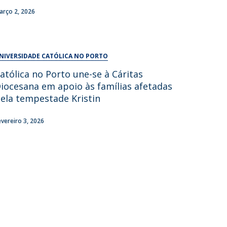
UDIP
arço 2, 2026
Segurança e Emergência
ontactos
NIVERSIDADE CATÓLICA NO PORTO
atólica no Porto une-se à Cáritas
iocesana em apoio às famílias afetadas
ela tempestade Kristin
evereiro 3, 2026