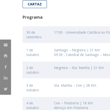
CARTAZ
Iniciativas Nacionais
Research Centre for Human Developmen
Programa
:
| CEDH
Human Neurobehavioral Laboratory |
30 de
17:00 - Universidade Católica no P
HNL
setembro
1 de
Santiago – Negreira | 21 Km
outubro
09:30 - Catedral de Santiago – Mis
2 de
Negreira – Sta. Mariña | 21 Km
outubro
3 de
Sta. Mariña – Cee | 28 Km
outubro
4 de
Cee – Finisterra | 18 Km
outubro
Almoço em Finisterra