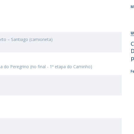
Alumni
Educação
M
t
Associação de Antigos Alunos de Psicologia
C
U
orto – Santiago (camioneta)
C
D
p
sa do Peregrino (no final - 1º etapa do Caminho)
F