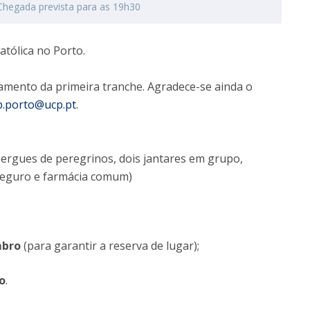
Chegada prevista para as 19h30
tólica no Porto.
gamento da primeira tranche. Agradece-se ainda o
p.porto@ucp.pt
.
lbergues de peregrinos, dois jantares em grupo,
seguro e farmácia comum)
mbro
(para garantir a reserva de lugar);
o
.