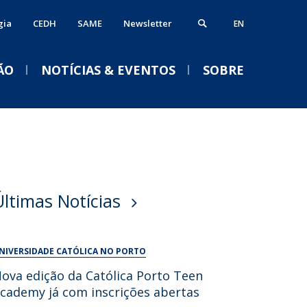
gia
CEDH
SAME
Newsletter
EN
ÃO
NOTÍCIAS & EVENTOS
SOBRE
ós-Doutoramento
erviços
VENTOS
alendário Letivo 2026-2027
ormação Avançada
iblioteca
Acolhimento aos novos
Últimas Notícias
studantes e empregabilidade
estudantes da
nformática
Licenciatura em Psicologia
nternational Office
Serviços Académicos
2026/2027
NIVERSIDADE CATÓLICA NO PORTO
Tesouraria
Qui, 03 Set 2026 - 18:30
ova edição da Católica Porto Teen
Vida no campus
cademy já com inscrições abertas
Portal Career Services