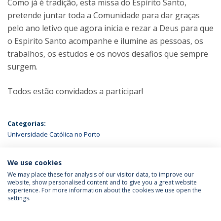
Como já é tradição, esta missa do Espírito Santo,
pretende juntar toda a Comunidade para dar graças
pelo ano letivo que agora inicia e rezar a Deus para que
o Espirito Santo acompanhe e ilumine as pessoas, os
trabalhos, os estudos e os novos desafios que sempre
surgem.
Todos estão convidados a participar!
Categorias:
Universidade Católica no Porto
ÚLTIMAS NOTÍCIAS
We use cookies
We may place these for analysis of our visitor data, to improve our
website, show personalised content and to give you a great website
experience. For more information about the cookies we use open the
Política de Privacidade
Termos & Condições
settings.
Direitos do Titular dos Dados