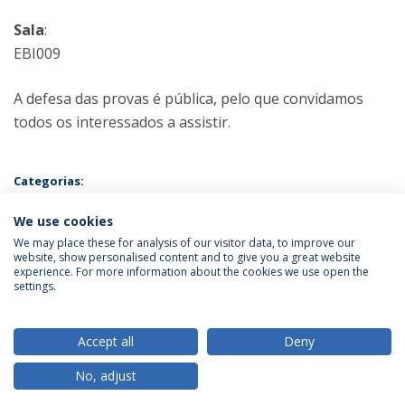
Sala
:
EBI009
A defesa das provas é pública, pelo que convidamos
todos os interessados a assistir.
Categorias:
Mestrado em Psicologia - Especialização em Psicologia da Justiça e
do Comportamento Desviante
We use cookies
Prova Pública
We may place these for analysis of our visitor data, to improve our
website, show personalised content and to give you a great website
experience. For more information about the cookies we use open the
Política de Privacidade
Termos & Condições
settings.
Direitos do Titular dos Dados
Accept all
Deny
No, adjust
© 2026 Universidade Católica Portuguesa